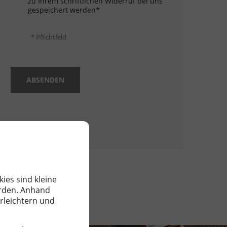
zu Ihrem schriftlichen Widerruf bei uns
gespeichert werden*
* Pflichtfeld
ABSENDEN
ies sind kleine
erden. Anhand
rleichtern und