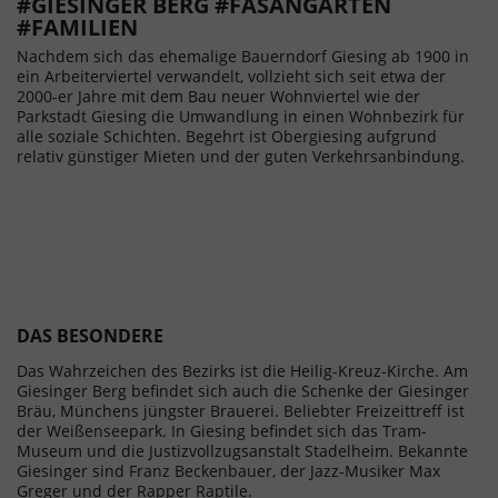
#GIESINGER BERG #FASANGARTEN
#FAMILIEN
Nachdem sich das ehemalige Bauerndorf Giesing ab 1900 in
ein Arbeiterviertel verwandelt, vollzieht sich seit etwa der
2000-er Jahre mit dem Bau neuer Wohnviertel wie der
Parkstadt Giesing die Umwandlung in einen Wohnbezirk für
alle soziale Schichten. Begehrt ist Obergiesing aufgrund
relativ günstiger Mieten und der guten Verkehrsanbindung.
DAS BESONDERE
Das Wahrzeichen des Bezirks ist die Heilig-Kreuz-Kirche. Am
Giesinger Berg befindet sich auch die Schenke der Giesinger
Bräu, Münchens jüngster Brauerei. Beliebter Freizeittreff ist
der Weißenseepark. In Giesing befindet sich das Tram-
Museum und die Justizvollzugsanstalt Stadelheim. Bekannte
Giesinger sind Franz Beckenbauer, der Jazz-Musiker Max
Greger und der Rapper Raptile.