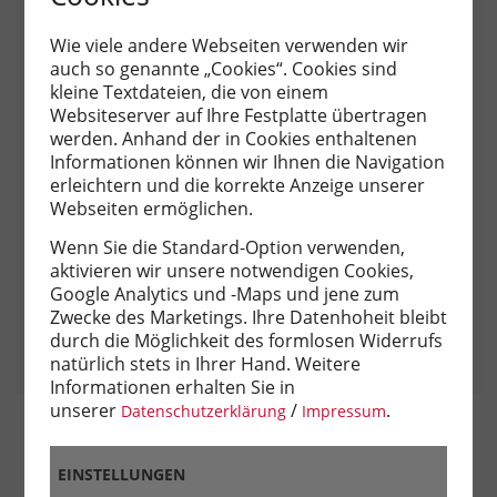
VERGLEICH MÜNCHEN
Wie viele andere Webseiten verwenden wir
auch so genannte „Cookies“. Cookies sind
1.560.042
kleine Textdateien, die von einem
Einwohner
5.021
Einwohnerdichte/km²
Websiteserver auf Ihre Festplatte übertragen
41,2 Jahre
Altersdurchschnitt
werden. Anhand der in Cookies enthaltenen
Informationen können wir Ihnen die Navigation
17,4 %
54,0 %
erleichtern und die korrekte Anzeige unserer
Haushalte mit Kind(ern)
Single-Haushalte
Webseiten ermöglichen.
Wenn Sie die Standard-Option verwenden,
aktivieren wir unsere notwendigen Cookies,
Neuvermietung
Ø Bestand: 19,60 €/m²
Ø Neubau: 21,20 €/m²
Google Analytics und -Maps und jene zum
Zwecke des Marketings. Ihre Datenhoheit bleibt
Kauf
Ø Bestand: 8.088 €/m²
Ø Neubau: 10.950 €/m²
durch die Möglichkeit des formlosen Widerrufs
natürlich stets in Ihrer Hand. Weitere
Informationen erhalten Sie in
unserer
/
.
Datenschutzerklärung
Impressum
Quellen: Immobilienreport | LHM Wohnungsmarktbarometer | LHM
Statistisches Amt | LHM Mietspiegel | Gutachterausschuss
EINSTELLUNGEN