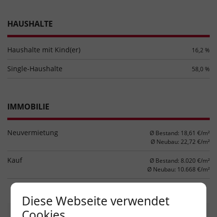
HAUSHALTE
Haushalte mit Kind(er)
16,2 %
Single-Haushalte
58,0 %
IMMOBILIE
Neuvermietung
Ø Bestand: 18,61 €/m²
Ø Neubau: 22,72 €/m²
Kauf
Ø Bestand: 8.020 €/m²
Ø Neubau: 10.668 €/m²
Diese Webseite verwendet
Cookies