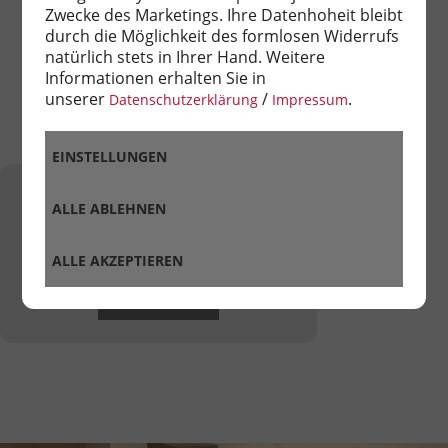
Zwecke des Marketings. Ihre Datenhoheit bleibt
durch die Möglichkeit des formlosen Widerrufs
Die Gemeinde Pullach ist ca. 30 Minuten mit dem Auto von
München entfernt.
natürlich stets in Ihrer Hand. Weitere
Informationen erhalten Sie in
Der Hauptort um den Kirchplatz bildet den Kern der
unserer
/
.
Datenschutzerklärung
Impressum
Gemeinde. Am Kirchplatz befinden sich das Pullacher
Bürgerhaus, die Heilig-Geist-Kirche, sowie ein Gasthaus und
sämtliche Einkaufsmöglichkeiten für den täglichen Bedarf.
EINSTELLUNGEN
GOOGLE MAPS
ALLE ABLEHNEN
ALLE AKZEPTIEREN
ICH STIMME ZU