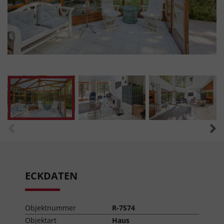
ECKDATEN
Objektnummer
R-7574
Objektart
Haus