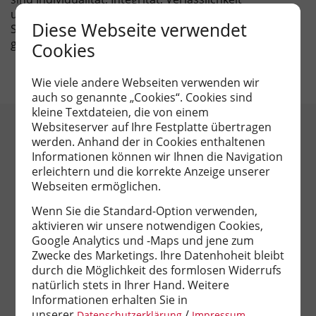
und Gesamtverständnis sehr wichtig. Durch diese
Diese Webseite verwendet
Stärken und überlegtes Verhandeln erziele ich den
größtmöglichen Erfolg für Sie.
Cookies
Wie viele andere Webseiten verwenden wir
auch so genannte „Cookies“. Cookies sind
kleine Textdateien, die von einem
Websiteserver auf Ihre Festplatte übertragen
werden. Anhand der in Cookies enthaltenen
LASSEN SIE SICH BERATEN
Informationen können wir Ihnen die Navigation
erleichtern und die korrekte Anzeige unserer
Webseiten ermöglichen.
Wenn Sie die Standard-Option verwenden,
Unternehmen
*
aktivieren wir unsere notwendigen Cookies,
Google Analytics und -Maps und jene zum
Zwecke des Marketings. Ihre Datenhoheit bleibt
durch die Möglichkeit des formlosen Widerrufs
Ich möchte
*
natürlich stets in Ihrer Hand. Weitere
Informationen erhalten Sie in
unserer
/
.
Datenschutzerklärung
Impressum