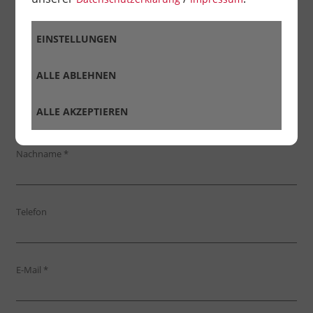
Anrede
*
EINSTELLUNGEN
ALLE ABLEHNEN
Vorname
*
ALLE AKZEPTIEREN
Nachname
*
Telefon
E-Mail
*