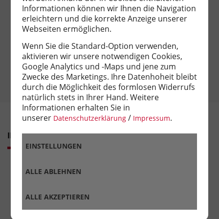
Informationen können wir Ihnen die Navigation
erleichtern und die korrekte Anzeige unserer
ROHRER Immobilien GmbH
Webseiten ermöglichen.
Lessingstraße 9
80336 München
Wenn Sie die Standard-Option verwenden,
+49 (0) 89 - 543 04 0
aktivieren wir unsere notwendigen Cookies,
info@rohrer-immobilien.de
Google Analytics und -Maps und jene zum
Zwecke des Marketings. Ihre Datenhoheit bleibt
durch die Möglichkeit des formlosen Widerrufs
natürlich stets in Ihrer Hand. Weitere
Informationen erhalten Sie in
unserer
/
.
Datenschutzerklärung
Impressum
IMMOBILIENKLASSEN
EINSTELLUNGEN
ALLE ABLEHNEN
ALLE AKZEPTIEREN