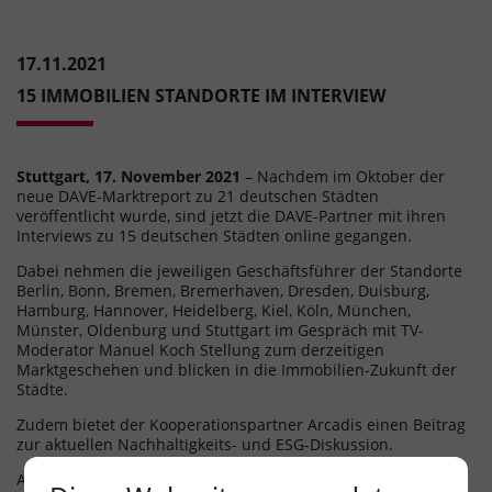
17.11.2021
15 IMMOBILIEN STANDORTE IM INTERVIEW
Stuttgart, 17. November 2021
– Nachdem im Oktober der
neue DAVE-Marktreport zu 21 deutschen Städten
veröffentlicht wurde, sind jetzt die DAVE-Partner mit ihren
Interviews zu 15 deutschen Städten online gegangen.
Dabei nehmen die jeweiligen Geschäftsführer der Standorte
Berlin, Bonn, Bremen, Bremerhaven, Dresden, Duisburg,
Hamburg, Hannover, Heidelberg, Kiel, Köln, München,
Münster, Oldenburg und Stuttgart im Gespräch mit TV-
Moderator Manuel Koch Stellung zum derzeitigen
Marktgeschehen und blicken in die Immobilien-Zukunft der
Städte.
Zudem bietet der Kooperationspartner Arcadis einen Beitrag
zur aktuellen Nachhaltigkeits- und ESG-Diskussion.
Alle Videos finden Sie unter
DAVE Deutscher Anlage-