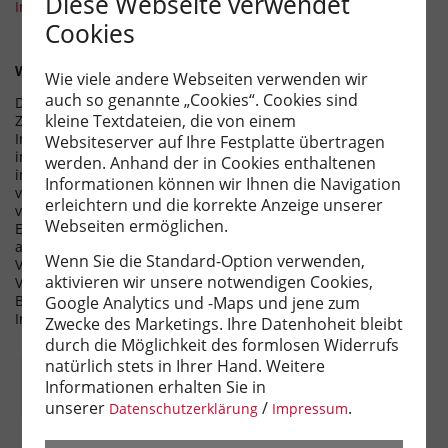
Diese Webseite verwendet
Immobilien Verbund - YouTube.
Cookies
Weitere Informationen zu DAVE:
Wie viele andere Webseiten verwenden wir
auch so genannte „Cookies“. Cookies sind
Der Deutsche Anlage-Immobilien Verbund (DAVE) ist ein
kleine Textdateien, die von einem
Zusammenschluss von 12
Immobiliendienstleistungsunternehmen, davon elf
Websiteserver auf Ihre Festplatte übertragen
inhabergeführten, mit knapp 600 Experten an 30 Standorten
werden. Anhand der in Cookies enthaltenen
in Deutschland. DAVE bietet somit bundesweite Präsenz
Informationen können wir Ihnen die Navigation
verbunden mit hoher lokaler Kompetenz. Die DAVE-Partner
erleichtern und die korrekte Anzeige unserer
vertreten die Interessen von Unternehmen, Institutionen,
Webseiten ermöglichen.
Erbengemeinschaften und Privatpersonen sowohl als Käufer
als auch als Verkäufer. Kunden profitieren von der
Wenn Sie die Standard-Option verwenden,
Vernetzung aller 12 Partner in den Bereichen An- und
aktivieren wir unsere notwendigen Cookies,
Verkauf, Marktanalysen, Objektbewertung,
Bestandsverwaltung sowie Portfolio-Optimierung. Weitere
Google Analytics und -Maps und jene zum
Informationen unter
www.dave-net.de
.
Zwecke des Marketings. Ihre Datenhoheit bleibt
durch die Möglichkeit des formlosen Widerrufs
natürlich stets in Ihrer Hand. Weitere
Informationen erhalten Sie in
unserer
/
.
Datenschutzerklärung
Impressum