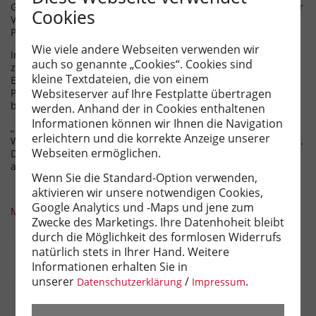
Gebäude umfasst rund 1.300 Quadratmeter und verfügt über
Cookies
Value Add-Potenzial. Die Bruttorendite beläuft sich auf 4,2
Prozent.
Wie viele andere Webseiten verwenden wir
In Geretsried ist eine Wohnanlage aus den 60er Jahren mit
auch so genannte „Cookies“. Cookies sind
zehn Wohnungen in zwei Häusern von einer
kleine Textdateien, die von einem
Erbengemeinschaft durch Rohrer Immobilien an einen
Websiteserver auf Ihre Festplatte übertragen
Projektentwickler veräußert worden. Der Kaufpreisfaktor lag
beim 30-fachen der Nettokaltmiete.
werden. Anhand der in Cookies enthaltenen
Informationen können wir Ihnen die Navigation
„Bei beiden Transaktionen zeigen sich deutlich die
erleichtern und die korrekte Anzeige unserer
Wertpotenziale und Renditeunterschiede zur Stadt München.
Webseiten ermöglichen.
Deswegen gehen wir weiterhin von einem Trend ins Umland
aus“, so
Keussen
abschließend.
Wenn Sie die Standard-Option verwenden,
aktivieren wir unsere notwendigen Cookies,
Google Analytics und -Maps und jene zum
Mehr Infos zum Objekt-Verkauf in Geretsried
Zwecke des Marketings. Ihre Datenhoheit bleibt
durch die Möglichkeit des formlosen Widerrufs
natürlich stets in Ihrer Hand. Weitere
Informationen erhalten Sie in
unserer
/
.
Datenschutzerklärung
Impressum